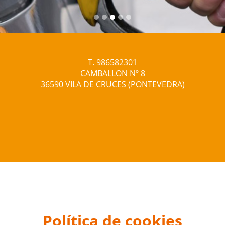
T. 986582301
CAMBALLON Nº 8
36590 VILA DE CRUCES (PONTEVEDRA)
Política de cookies